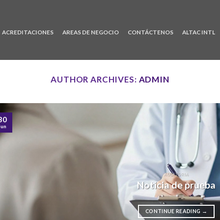
ACREDITACIONES
AREAS DE NEGOCIO
CONTÁCTENOS
ALTAC INTL
AUTHOR ARCHIVES:
ADMIN
30
Jun
AUDITORIA
Noticia de prueba
CONTINUE READING
→